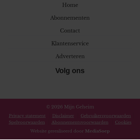
Home
Abonnementen
Contact
Klantenservice
Adverteren
Volg ons
© 2026 Mijn Geheim
Privacy statement
Disclaimer
Gebruikersvoorwaarden
Spelvoorwaarden
Abonnementsvoorwaarden
Cookies
Website gerealiseerd door
MediaSoep