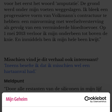
voor het eerst het woord ‘amputatie’. De grond
werd onder mijn voeten weggeslagen. Ik bleek een
progressieve vorm van Volkmann’s contractuur te
hebben: een misvorming met weefselversterving
als gevolg van een verminderde bloedtoevoer. Op
1 mei 2013 verloor ik mijn onderbeen tot boven de
knie. En inmiddels ben ik mijn hele been kwijt.”
Misschien vind je dit verhaal ook interessant?
‘Ineens besefte ik dat ik misschien wel een
hartaanval had.’
Meldpunt
“Door alle restanten van de siliconen in mijn lijf
ben ik een wrak geworden. Eén long werkt amper
nog en ik moet drie keer per dag mijn longen
opblazen met een speciaal apparaat om te