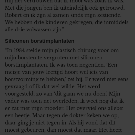
mij het vertrouwen dat ik mooi was zoals ik was.
Met die jongen ben ik uiteindelijk ook getrouwd.
Robert en ik zijn al samen sinds mijn zestiende.
We hebben drie kinderen gekregen, die inmiddels
alle drie volwassen zijn.”
Siliconen borstimplantaten
“In 1984 stelde mijn plastisch chirurg voor om
mijn borsten te vergroten met siliconen
borstimplantaten. Ik was toen negentien. ‘Een
meisje van jouw leeftijd hoort wel iets van
borstvorming te hebben,’ zei hij. Er werd niet eens
gevraagd of ik dat wel wilde. Het werd
voorgesteld, zo van ‘dit gaan we nu doen’. Mijn
vader was toen net overleden, ik weet nog dat ik
er zat met mijn moeder. Het overviel ons allebei
een beetje. Maar tegen de dokter keken we op,
daar ging je niet tegen in. Als hij vond dat dit
moest gebeuren, dan moest dat maar. Het heeft