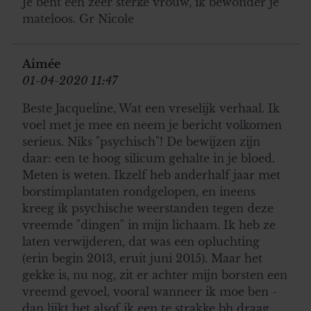
Je bent een zeer sterke vrouw, ik bewonder je
mateloos. Gr Nicole
Aimée
01-04-2020 11:47
Beste Jacqueline, Wat een vreselijk verhaal. Ik
voel met je mee en neem je bericht volkomen
serieus. Niks "psychisch"! De bewijzen zijn
daar: een te hoog silicum gehalte in je bloed.
Meten is weten. Ikzelf heb anderhalf jaar met
borstimplantaten rondgelopen, en ineens
kreeg ik psychische weerstanden tegen deze
vreemde "dingen" in mijn lichaam. Ik heb ze
laten verwijderen, dat was een opluchting
(erin begin 2013, eruit juni 2015). Maar het
gekke is, nu nog, zit er achter mijn borsten een
vreemd gevoel, vooral wanneer ik moe ben -
dan lijkt het alsof ik een te strakke bh draag