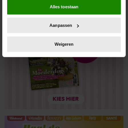
Alles toestaan
Informatie verzamelen over uw geografische locatie,
die tot een paar meter nauwkeurig kan zijn
Uw apparaat identificeren door het actief te scannen
Aanpassen
op specifieke eigenschappen (fingerprinting)
Lees meer over hoe uw persoonlijke gegevens worden
verwerkt en stel uw voorkeuren in het
detailgedeelte
in.
Weigeren
U kunt uw toestemming op elk moment wijzigen of
intrekken in de Cookieverklaring.
We gebruiken cookies om content en advertenties te
personaliseren, om functies voor social media te bieden
en om ons websiteverkeer te analyseren. Ook delen we
informatie over uw gebruik van onze site met onze
partners voor social media, adverteren en analyse. Deze
partners kunnen deze gegevens combineren met andere
informatie die u aan ze heeft verstrekt of die ze hebben
verzameld op basis van uw gebruik van hun services. U
gaat akkoord met onze cookies als u onze website blijft