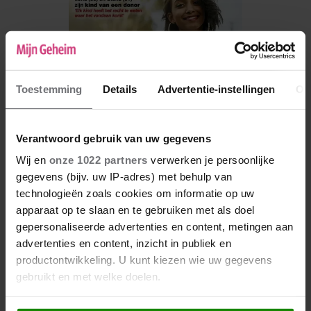
Toestemming
Details
Advertentie-instellingen
Ov
Verantwoord gebruik van uw gegevens
Wij en
onze 1022 partners
verwerken je persoonlijke
gegevens (bijv. uw IP-adres) met behulp van
De nieuwe Mijn Geheim ligt nu in de winkel
technologieën zoals cookies om informatie op uw
apparaat op te slaan en te gebruiken met als doel
Abonneren
gepersonaliseerde advertenties en content, metingen aan
Digitaal lezen
advertenties en content, inzicht in publiek en
productontwikkeling. U kunt kiezen wie uw gegevens
Los kopen
gebruikt en met welke doelen.
Als u het toestaat, willen we ook graag: