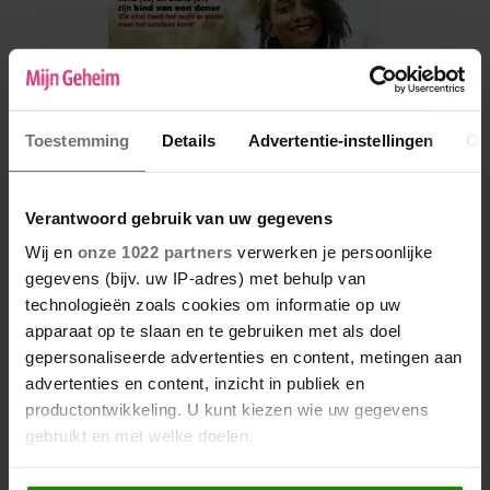
Toestemming
Details
Advertentie-instellingen
Ov
Verantwoord gebruik van uw gegevens
Wij en
onze 1022 partners
verwerken je persoonlijke
gegevens (bijv. uw IP-adres) met behulp van
De nieuwe Mijn Geheim ligt nu in de winkel
technologieën zoals cookies om informatie op uw
apparaat op te slaan en te gebruiken met als doel
Abonneren
gepersonaliseerde advertenties en content, metingen aan
Digitaal lezen
advertenties en content, inzicht in publiek en
productontwikkeling. U kunt kiezen wie uw gegevens
Los kopen
gebruikt en met welke doelen.
Als u het toestaat, willen we ook graag: