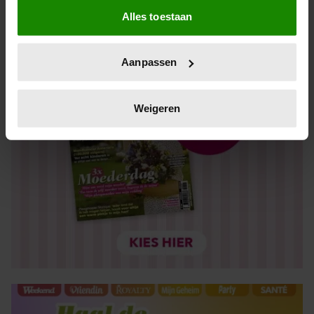
Alles toestaan
Informatie verzamelen over uw geografische locatie,
die tot een paar meter nauwkeurig kan zijn
Uw apparaat identificeren door het actief te scannen
Aanpassen
op specifieke eigenschappen (fingerprinting)
Lees meer over hoe uw persoonlijke gegevens worden
verwerkt en stel uw voorkeuren in het
detailgedeelte
in.
Weigeren
U kunt uw toestemming op elk moment wijzigen of
intrekken in de Cookieverklaring.
We gebruiken cookies om content en advertenties te
personaliseren, om functies voor social media te bieden
en om ons websiteverkeer te analyseren. Ook delen we
informatie over uw gebruik van onze site met onze
partners voor social media, adverteren en analyse. Deze
partners kunnen deze gegevens combineren met andere
informatie die u aan ze heeft verstrekt of die ze hebben
verzameld op basis van uw gebruik van hun services. U
gaat akkoord met onze cookies als u onze website blijft