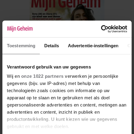
Toestemming
Details
Advertentie-instellingen
Ov
Verantwoord gebruik van uw gegevens
Wij en
onze 1022 partners
verwerken je persoonlijke
gegevens (bijv. uw IP-adres) met behulp van
technologieën zoals cookies om informatie op uw
De nieuwe Mijn Geheim ligt nu in de winkel
apparaat op te slaan en te gebruiken met als doel
gepersonaliseerde advertenties en content, metingen aan
Abonneren
advertenties en content, inzicht in publiek en
Digitaal lezen
productontwikkeling. U kunt kiezen wie uw gegevens
gebruikt en met welke doelen.
Los kopen