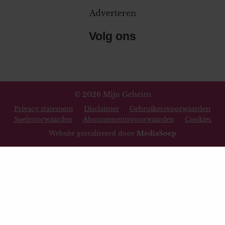
Adverteren
Volg ons
© 2026 Mijn Geheim
Privacy statement
Disclaimer
Gebruikersvoorwaarden
Spelvoorwaarden
Abonnementsvoorwaarden
Cookies
Website gerealiseerd door
MediaSoep