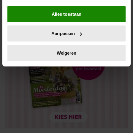
Als u het toestaat, willen we ook graag:
Alles toestaan
Informatie verzamelen over uw geografische locatie,
die tot een paar meter nauwkeurig kan zijn
Uw apparaat identificeren door het actief te scannen
Aanpassen
op specifieke eigenschappen (fingerprinting)
Lees meer over hoe uw persoonlijke gegevens worden
verwerkt en stel uw voorkeuren in het
detailgedeelte
in.
Weigeren
U kunt uw toestemming op elk moment wijzigen of
intrekken in de Cookieverklaring.
We gebruiken cookies om content en advertenties te
personaliseren, om functies voor social media te bieden
en om ons websiteverkeer te analyseren. Ook delen we
informatie over uw gebruik van onze site met onze
partners voor social media, adverteren en analyse. Deze
partners kunnen deze gegevens combineren met andere
informatie die u aan ze heeft verstrekt of die ze hebben
verzameld op basis van uw gebruik van hun services. U