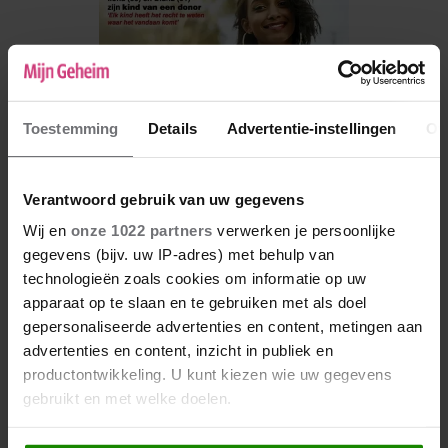
Toestemming
Details
Advertentie-instellingen
Ov
Verantwoord gebruik van uw gegevens
Wij en
onze 1022 partners
verwerken je persoonlijke
gegevens (bijv. uw IP-adres) met behulp van
De nieuwe Mijn Geheim ligt nu in de winkel
technologieën zoals cookies om informatie op uw
apparaat op te slaan en te gebruiken met als doel
Abonneren
gepersonaliseerde advertenties en content, metingen aan
Digitaal lezen
advertenties en content, inzicht in publiek en
productontwikkeling. U kunt kiezen wie uw gegevens
Los kopen
gebruikt en met welke doelen.
Als u het toestaat, willen we ook graag: