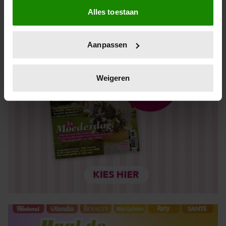
Alles toestaan
Informatie verzamelen over uw geografische locatie,
die tot een paar meter nauwkeurig kan zijn
Uw apparaat identificeren door het actief te scannen
Aanpassen
op specifieke eigenschappen (fingerprinting)
Lees meer over hoe uw persoonlijke gegevens worden
verwerkt en stel uw voorkeuren in het
detailgedeelte
in.
Weigeren
U kunt uw toestemming op elk moment wijzigen of
intrekken in de Cookieverklaring.
We gebruiken cookies om content en advertenties te
personaliseren, om functies voor social media te bieden
en om ons websiteverkeer te analyseren. Ook delen we
informatie over uw gebruik van onze site met onze
partners voor social media, adverteren en analyse. Deze
partners kunnen deze gegevens combineren met andere
informatie die u aan ze heeft verstrekt of die ze hebben
verzameld op basis van uw gebruik van hun services. U
gaat akkoord met onze cookies als u onze website blijft