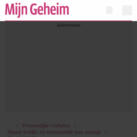
Persoonlijke verhalen
Shanti Schiks’ ex vermoordde hun zoontje