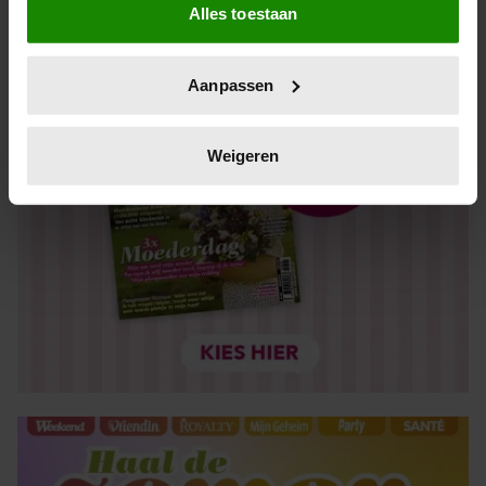
Alles toestaan
Informatie verzamelen over uw geografische locatie,
die tot een paar meter nauwkeurig kan zijn
Uw apparaat identificeren door het actief te scannen
Aanpassen
op specifieke eigenschappen (fingerprinting)
Lees meer over hoe uw persoonlijke gegevens worden
verwerkt en stel uw voorkeuren in het
detailgedeelte
in.
Weigeren
U kunt uw toestemming op elk moment wijzigen of
intrekken in de Cookieverklaring.
We gebruiken cookies om content en advertenties te
personaliseren, om functies voor social media te bieden
en om ons websiteverkeer te analyseren. Ook delen we
informatie over uw gebruik van onze site met onze
partners voor social media, adverteren en analyse. Deze
partners kunnen deze gegevens combineren met andere
informatie die u aan ze heeft verstrekt of die ze hebben
verzameld op basis van uw gebruik van hun services. U
gaat akkoord met onze cookies als u onze website blijft