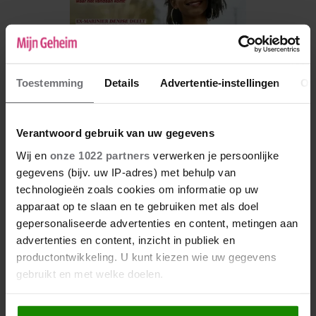
Toestemming
Details
Advertentie-instellingen
Ov
Verantwoord gebruik van uw gegevens
Wij en
onze 1022 partners
verwerken je persoonlijke
gegevens (bijv. uw IP-adres) met behulp van
De nieuwe Mijn Geheim ligt nu in de winkel
technologieën zoals cookies om informatie op uw
Abonneren
apparaat op te slaan en te gebruiken met als doel
gepersonaliseerde advertenties en content, metingen aan
Digitaal lezen
advertenties en content, inzicht in publiek en
productontwikkeling. U kunt kiezen wie uw gegevens
Los kopen
gebruikt en met welke doelen.
Als u het toestaat, willen we ook graag: