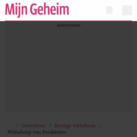
Gerechten
Romige witlofsoep
Witlofsoep van Foodsisters