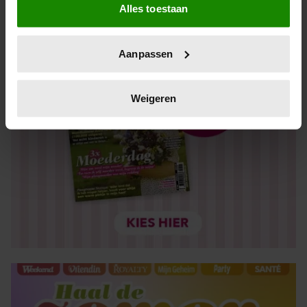
Alles toestaan
Informatie verzamelen over uw geografische locatie,
die tot een paar meter nauwkeurig kan zijn
Uw apparaat identificeren door het actief te scannen
Aanpassen
op specifieke eigenschappen (fingerprinting)
Lees meer over hoe uw persoonlijke gegevens worden
verwerkt en stel uw voorkeuren in het
detailgedeelte
in.
Weigeren
U kunt uw toestemming op elk moment wijzigen of
intrekken in de Cookieverklaring.
We gebruiken cookies om content en advertenties te
personaliseren, om functies voor social media te bieden
en om ons websiteverkeer te analyseren. Ook delen we
informatie over uw gebruik van onze site met onze
partners voor social media, adverteren en analyse. Deze
partners kunnen deze gegevens combineren met andere
informatie die u aan ze heeft verstrekt of die ze hebben
verzameld op basis van uw gebruik van hun services. U
gaat akkoord met onze cookies als u onze website blijft