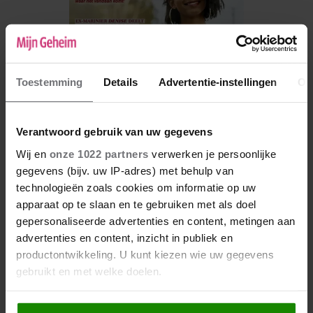
Toestemming
Details
Advertentie-instellingen
Ov
Verantwoord gebruik van uw gegevens
Wij en
onze 1022 partners
verwerken je persoonlijke
gegevens (bijv. uw IP-adres) met behulp van
De nieuwe Mijn Geheim ligt nu in de winkel
technologieën zoals cookies om informatie op uw
Abonneren
apparaat op te slaan en te gebruiken met als doel
gepersonaliseerde advertenties en content, metingen aan
Digitaal lezen
advertenties en content, inzicht in publiek en
productontwikkeling. U kunt kiezen wie uw gegevens
Los kopen
gebruikt en met welke doelen.
Als u het toestaat, willen we ook graag: