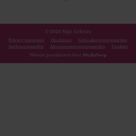
toestaan?
© 2026 Mijn Geheim
Privacy statement
Disclaimer
Gebruikersvoorwaarden
Spelvoorwaarden
Abonnementsvoorwaarden
Cookies
Website gerealiseerd door
MediaSoep