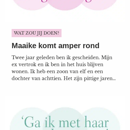
WAT ZOU JIJ DOEN?
Maaike komt amper rond
Twee jaar geleden ben ik gescheiden. Mijn
ex vertrok en ik ben in het huis blijven
wonen. Ik heb een zoon van elf en een
dochter van achttien. Het zijn pittige jaren
geweest, vooral ook omdat ik maar net
genoeg geld had om alles te kunnen betalen.
Ik werk als docent op een middelbare
school...