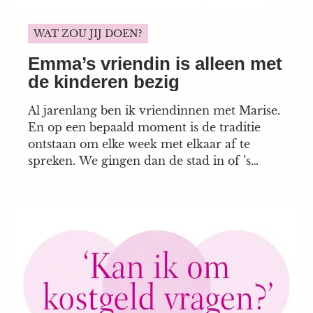
WAT ZOU JIJ DOEN?
Emma’s vriendin is alleen met
de kinderen bezig
Al jarenlang ben ik vriendinnen met Marise.
En op een bepaald moment is de traditie
ontstaan om elke week met elkaar af te
spreken. We gingen dan de stad in of ’s
avonds een bioscoopje pakken. Toen we een
relatie kregen, zetten we onze afspraken
voort en ook toen we kinderen kregen
gingen we ermee...