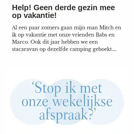
Help! Geen derde gezin mee
op vakantie!
Al een paar zomers gaan mijn man Mitch en
ik op vakantie met onze vrienden Babs en
Marco. Ook dit jaar hebben we een
stacaravan op dezelfde camping geboekt.
Heerlijk, we kijken er allemaal naar uit. We
kennen elkaar al jaren via de voetbalclub
van onze 14-jarige zoons Mees en Dylan. Wij
hebben nog een...