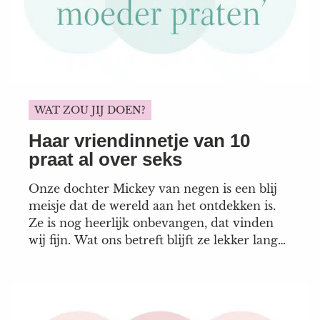
WAT ZOU JIJ DOEN?
Haar vriendinnetje van 10
praat al over seks
Onze dochter Mickey van negen is een blij
meisje dat de wereld aan het ontdekken is.
Ze is nog heerlijk onbevangen, dat vinden
wij fijn. Wat ons betreft blijft ze lekker lang
kind. Maar nu had ze onlangs een
schoolvriendinnetje op bezoek, Shirena, die
een jaartje ouder is. Zij is blijkbaar wel heel
erg bezig...