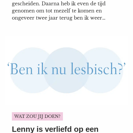
gescheiden. Daarna heb ik even de tijd
genomen om tot mezelf te komen en
ongeveer twee jaar terug ben ik weer
begonnen met daten. Soms leuk, soms
minder leuk, maar in alle gevallen
spannend. Vooral toen ik na een date met
een leuke man in de...
WAT ZOU JIJ DOEN?
Lenny is verliefd op een