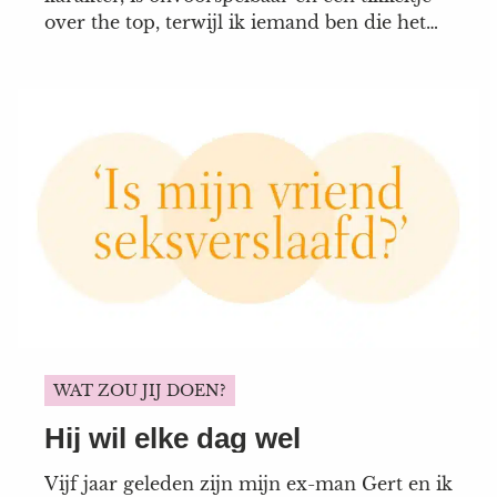
over the top, terwijl ik iemand ben die het
graag doet ‘zoals het hoort’. Emily zoekt de
randjes op.Soms vind ik haar zelfs
onfatsoenlijk, bijna asociaal. Emily heeft een
buurvrouw die ze...
WAT ZOU JIJ DOEN?
Hij wil elke dag wel
Vijf jaar geleden zijn mijn ex-man Gert en ik