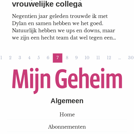
vrouwelijke collega
Negentien jaar geleden trouwde ik met
Dylan en samen hebben we het goed.
Natuurlijk hebben we ups en downs, maar
we zijn een hecht team dat wel tegen een
stootje kan. Regelmatig doen we iets
gezelligs met elkaar: fietsen, shoppen of
1
2
3
4
5
6
7
8
9
10
11
12
…
30
lekker uit eten. Vier dagen in de week sta ik
ige pagina
Pagina
Pagina
Pagina
Pagina
Pagina
Pagina
Pagina
Pagina
Pagina
Pagina
Pagina
Pagina
P
voor groep 6 en...
Algemeen
Home
Abonnementen