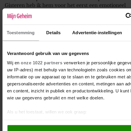
Gisteren heb ik hem voor het eerst een emotioneel
berichtje gestuurd. Had dit liever in het echt
gedaan, maar dit gaat juist niet door de
omstandigheden (ben niet in Nederland). Ik
Toestemming
Details
Advertentie-instellingen
luchtte mijn hart….
2
Verantwoord gebruik van uw gegevens
Alles in de soep
Wij en
onze 1022 partners
verwerken je persoonlijke gegeve
uw IP-adres) met behulp van technologieën zoals cookies o
Opzoek naar verhalen over vrouwen die
informatie op uw apparaat op te slaan en te gebruiken met al
vreemdgaan was ik. Ik ben sites tegen gekomen
gepersonaliseerde advertenties en content, metingen aan ad
waarin zij elkaar volledig begrijpen, maar op deze
en content, inzicht in publiek en productontwikkeling. U kunt
site lees ik verschillende meningen en dat heb ik
wie uw gegevens gebruikt en met welke doelen.
nodig. Een steun en een harde mening, om meer
in de realiteit te komen. Ik ben een vrouw van 25
Als u het toestaat, willen we ook graag:
jaar. 3,5 jaar samen…
Informatie verzamelen over uw geografische locatie, die 
4
paar meter nauwkeurig kan zijn