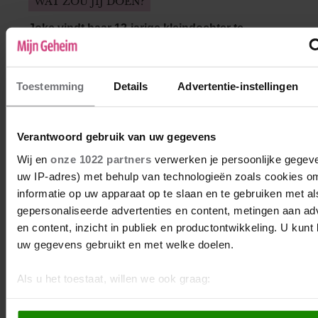
WAT ZOU JIJ DOEN?
Joke vindt haar 12-jarige kleindochter te
uirdagend
Joke vindt dat haar twaalfjarige kleindochter
Joandy zich al veel te volwassen – en vooral
Toestemming
Details
Advertentie-instellingen
veel te uitdagend – kleedt. Ze had zich
voorgenomen om zich nooit met de
opvoeding van haar kleindochter te
Verantwoord gebruik van uw gegevens
bemoeien, maar dat valt haar nu erg zwaar.
Wij en
onze 1022 partners
verwerken je persoonlijke gegeve
Mag ze er iets van zeggen of moet ze de
uw IP-adres) met behulp van technologieën zoals cookies o
komende jaren op haar tong blijven bijten?
informatie op uw apparaat op te slaan en te gebruiken met al
gepersonaliseerde advertenties en content, metingen aan ad
en content, inzicht in publiek en productontwikkeling. U kunt
uw gegevens gebruikt en met welke doelen.
Als u het toestaat, willen we ook graag:
Informatie verzamelen over uw geografische locatie, die 
paar meter nauwkeurig kan zijn