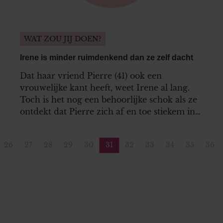
WAT ZOU JIJ DOEN?
Irene is minder ruimdenkend dan ze zelf dacht
Dat haar vriend Pierre (41) ook een
vrouwelijke kant heeft, weet Irene al lang.
Toch is het nog een behoorlijke schok als ze
ontdekt dat Pierre zich af en toe stiekem in
vrouwenondergoed steekt. Irene dacht altijd
dat ze zo ruimdenkend was, maar nu het om
26
27
28
29
30
31
32
33
34
35
36
haar eigen vriend gaat, heeft ze toch
ina
Pagina
Pagina
Pagina
Pagina
Pagina
Pagina
Pagina
Pagina
Pagina
Pagina
Pag
gemengde gevoelens…