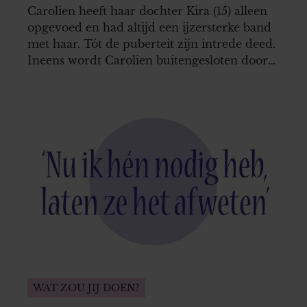
Carolien heeft haar dochter Kira (15) alleen
opgevoed en had altijd een ijzersterke band
met haar. Tót de puberteit zijn intrede deed.
Ineens wordt Carolien buitengesloten door
haar dochter en daar heeft ze het erg
moeilijk mee. Moet ze de situatie accepteren
of valt er iets aan te doen?
WAT ZOU JIJ DOEN?