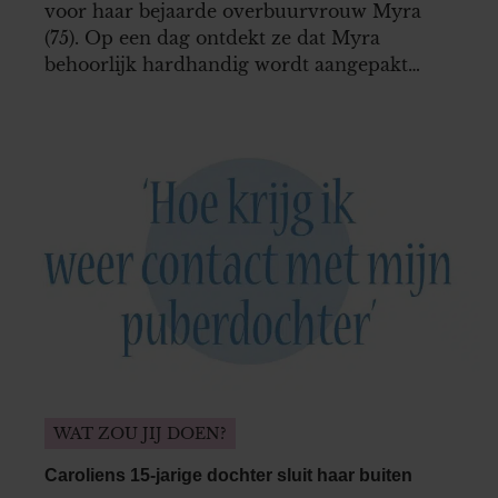
voor haar bejaarde overbuurvrouw Myra
(75). Op een dag ontdekt ze dat Myra
behoorlijk hardhandig wordt aangepakt
door haar eigen dochter. Is er sprake van
oudermishandeling? En zo ja, moet Debby
zich hierin mengen? “Ons huis staat in een
doodlopend straatje. Je ziet hier nooit
iemand die hier…
WAT ZOU JIJ DOEN?
Caroliens 15-jarige dochter sluit haar buiten