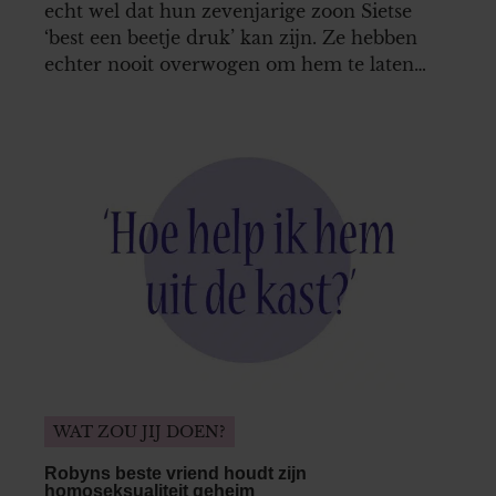
echt wel dat hun zevenjarige zoon Sietse
‘best een beetje druk’ kan zijn. Ze hebben
echter nooit overwogen om hem te laten
testen op ADHD en aanverwante zaken.
Maar hoe meer mensen over haar zoon
klagen, hoe sterker Annemiek begint te
twijfelen…
WAT ZOU JIJ DOEN?
Robyns beste vriend houdt zijn
homoseksualiteit geheim