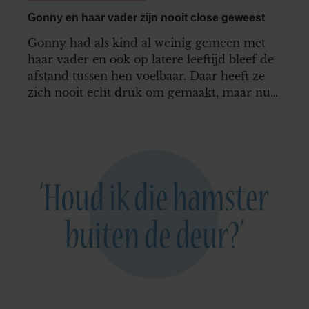
Gonny en haar vader zijn nooit close geweest
Gonny had als kind al weinig gemeen met
haar vader en ook op latere leeftijd bleef de
afstand tussen hen voelbaar. Daar heeft ze
zich nooit echt druk om gemaakt, maar nu
haar moeder ernstig ziek is, ligt alles opeens
anders. Het liefst zou Gonny alsnog een
band opbouwen met haar vader, maar kan
dat nog wel na al die tijd?