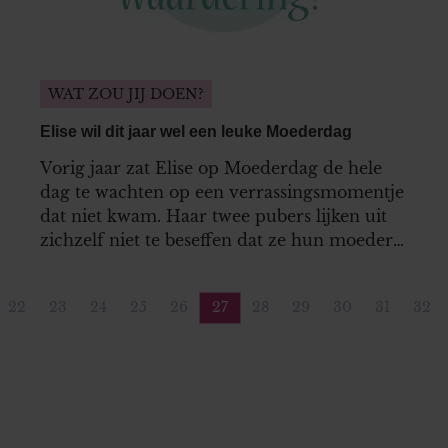
WAT ZOU JIJ DOEN?
Elise wil dit jaar wel een leuke Moederdag
Vorig jaar zat Elise op Moederdag de hele
dag te wachten op een verrassingsmomentje
dat niet kwam. Haar twee pubers lijken uit
zichzelf niet te beseffen dat ze hun moeder
weleens in het zonnetje mogen zetten. Dit
jaar wil Elise wél een fijne Moederdag. Maar
22
23
24
25
26
27
28
29
30
31
32
ja, om daar nu om te moeten smeken…
ina
Pagina
Pagina
Pagina
Pagina
Pagina
Pagina
Pagina
Pagina
Pagina
Pagina
Pag