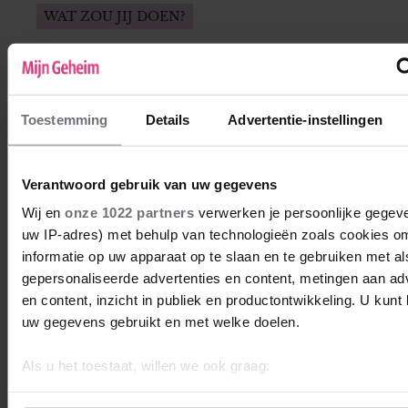
WAT ZOU JIJ DOEN?
Barbara’s dochter wil dolgraag een huisdier
Barbara heeft niks met dieren en hoeft ze al
helemaal niet in huis. Haar dochter Floortje
Toestemming
Details
Advertentie-instellingen
(8) kon dan ook fluiten naar een hond of een
kat. Maar nu heeft Floortje haar zinnen
gezet op een hamster. Kan Barbara haar
Verantwoord gebruik van uw gegevens
dochter dat met goed fatsoen weigeren, of
Wij en
onze 1022 partners
verwerken je persoonlijke gegeve
moet ze een keer over haar hart strijken?
uw IP-adres) met behulp van technologieën zoals cookies o
informatie op uw apparaat op te slaan en te gebruiken met al
gepersonaliseerde advertenties en content, metingen aan ad
en content, inzicht in publiek en productontwikkeling. U kunt
uw gegevens gebruikt en met welke doelen.
Als u het toestaat, willen we ook graag:
Informatie verzamelen over uw geografische locatie, die 