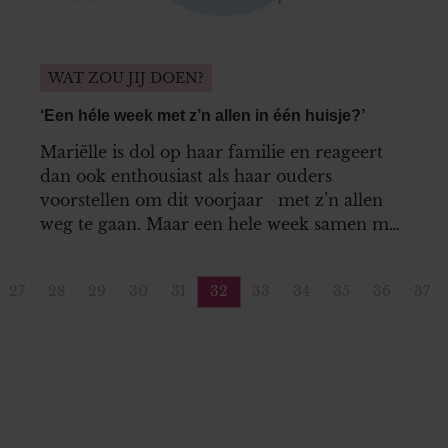
WAT ZOU JIJ DOEN?
‘Een héle week met z’n allen in één huisje?’
Mariëlle is dol op haar familie en reageert
dan ook enthousiast als haar ouders
voorstellen om dit voorjaar met z’n allen
weg te gaan. Maar een hele week samen met
haar broer en zus én hun vijf kinderen
onder hetzélfde dak, dat is wel een beetje
27
28
29
30
31
32
33
34
35
36
37
veel van het goede…
ina
Pagina
Pagina
Pagina
Pagina
Pagina
Pagina
Pagina
Pagina
Pagina
Pagina
Pag