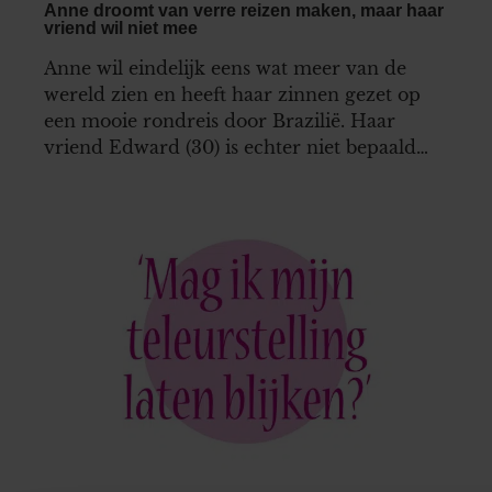
Anne droomt van verre reizen maken, maar haar
vriend wil niet mee
Anne wil eindelijk eens wat meer van de
wereld zien en heeft haar zinnen gezet op
een mooie rondreis door Brazilië. Haar
vriend Edward (30) is echter niet bepaald
avontuurlijk aangelegd en ziet dat plan
absoluut niet zitten. Na een ruzie overweegt
Anne om dan maar alleen op reis te gaan…