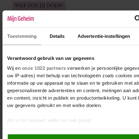
WAT ZOU JIJ DOEN?
Belangrijke gasten zeggen Winny’s feest af
Winny is al tijden bezig met het organiseren
van een onvergetelijk feest voor haar
Toestemming
Details
Advertentie-instellingen
vijftigste verjaardag. Maar al snel nadat de
uitnodigingen zijn verstuurd, krijgt ze
afmeldingen van mensen op wiens
Verantwoord gebruik van uw gegevens
aanwezigheid ze echt had gerekend. Winny
Wij en
onze 1022 partners
verwerken je persoonlijke gegeve
is diep teleurgesteld, maar wat moet ze met
uw IP-adres) met behulp van technologieën zoals cookies o
dat gevoel?
informatie op uw apparaat op te slaan en te gebruiken met al
gepersonaliseerde advertenties en content, metingen aan ad
en content, inzicht in publiek en productontwikkeling. U kunt
uw gegevens gebruikt en met welke doelen.
Als u het toestaat, willen we ook graag:
Informatie verzamelen over uw geografische locatie, die 
paar meter nauwkeurig kan zijn