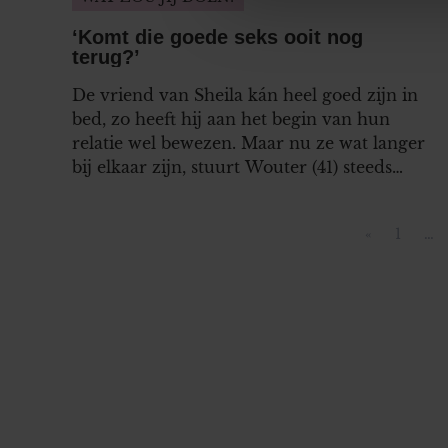
websiteverkeer te analyseren
media, adverteren en analys
‘Komt die goede seks ooit nog
verstrekt of die ze hebben v
terug?’
onze website blijft gebruiken.
De vriend van Sheila kán heel goed zijn in
bed, zo heeft hij aan het begin van hun
relatie wel bewezen. Maar nu ze wat langer
bij elkaar zijn, stuurt Wouter (41) steeds
vaker aan op een vluggertje. Sheila wil in
bed weer wat meer aandacht en toewijding
«
1
…
van haar vriend, maar hoe maakt ze hem
Vorige pag
Pagina
dat duidelijk?