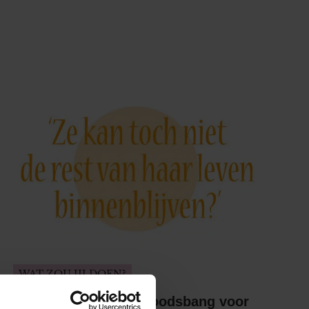
WAT ZOU JIJ DOEN?
Kirstens moeder is doodsbang voor