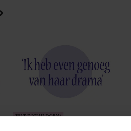
?
WAT ZOU JIJ DOEN?
De zus van Tamar komt wel érg vaak