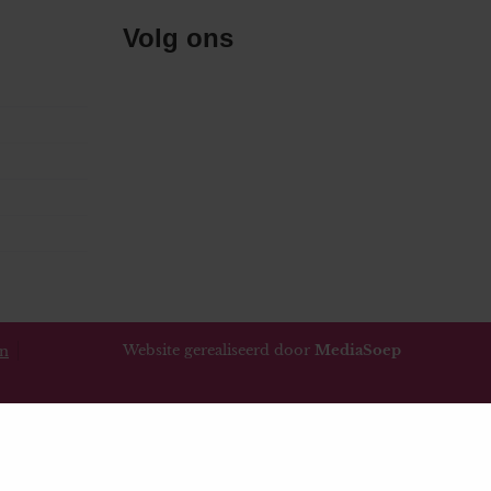
Volg ons
Website gerealiseerd door
MediaSoep
en