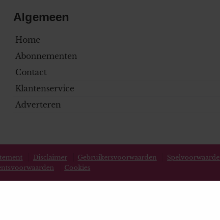
Algemeen
Home
Abonnementen
Contact
Klantenservice
Adverteren
atement
Disclaimer
Gebruikersvoorwaarden
Spelvoorwaard
ntsvoorwaarden
Cookies