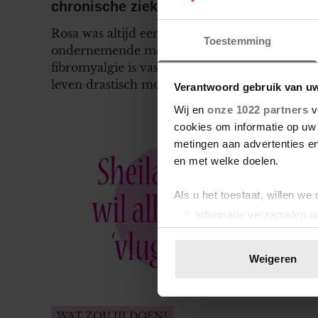
chronische ziekte
Rosa was altijd een sportieve,
Toestemming
ondernemende meid, maar sinds bij haar
fibromyalgie is vastgesteld, heeft ze haar
leven drastisch moeten omgooien. Zelf
Verantwoord gebruik van u
heeft ze inmiddels geaccepteerd dat ze
Wij en
onze 1022 partners
v
chronisch ziek is en lang niet alles meer
cookies om informatie op uw 
kan. Helaas geldt dat niet voor haar familie.
metingen aan advertenties en
Die lijken haar ziekte nog steeds niet erg
en met welke doelen.
serieus te nemen…
Als u het toestaat, willen we
Informatie verzamelen ov
Uw apparaat identificere
Lees meer over hoe uw perso
Weigeren
toestemming op elk moment wi
We gebruiken cookies om cont
WAT ZOU JIJ DOEN?