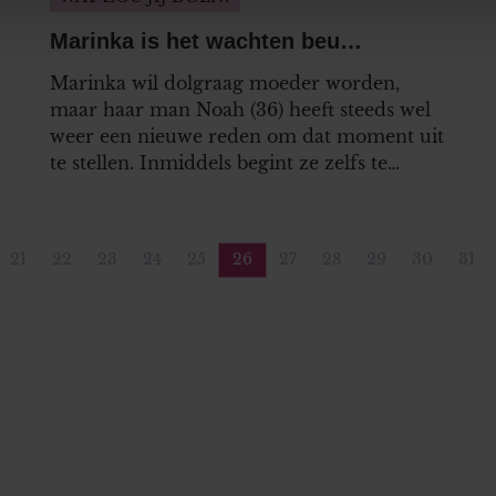
. Ook delen we informatie over uw gebruik van onze site met on
e. Deze partners kunnen deze gegevens combineren met andere i
Marinka is het wachten beu…
erzameld op basis van uw gebruik van hun services. U gaat akk
Marinka wil dolgraag moeder worden,
maar haar man Noah (36) heeft steeds wel
weer een nieuwe reden om dat moment uit
te stellen. Inmiddels begint ze zelfs te
twijfelen of Noah eigenlijk wel vader wíl
worden. Hoe krijgt ze duidelijkheid?
21
22
23
24
25
26
27
28
29
30
31
ina
Pagina
Pagina
Pagina
Pagina
Pagina
Pagina
Pagina
Pagina
Pagina
Pagina
Pag