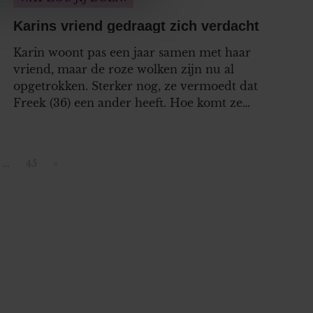
ze partners voor social
nformatie die u aan ze heeft
Karins vriend gedraagt zich verdacht
oord met onze cookies als u
Karin woont pas een jaar samen met haar
vriend, maar de roze wolken zijn nu al
opgetrokken. Sterker nog, ze vermoedt dat
Freek (36) een ander heeft. Hoe komt ze
erachter of hij daadwerkelijk vreemdgaat?
…
45
»
ina
Pagina
Volgende pagina