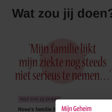
Wat zou jij doen
WAT ZOU JIJ DOEN?
Rosa’s familie heeft moeite met haar