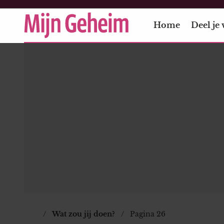
Home
Deel je 
Wat zou jij doen?
Pagina 26