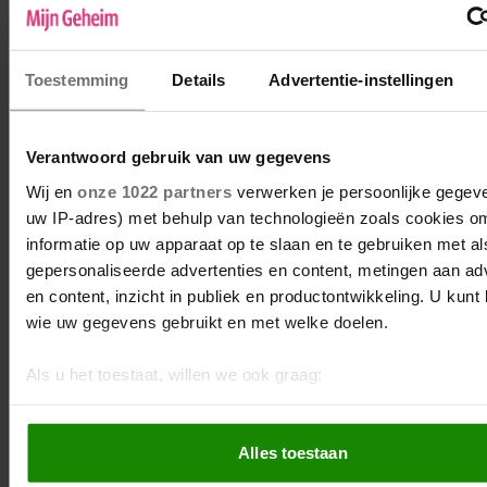
Moet de hond nu de deur uit?
Hond Puk zocht een ander baasje en Bram
Toestemming
Details
Advertentie-instellingen
en ik namen hem in huis, ook omdat de
kinderen (12 en 14) er al jaren om zeurden.
Maar de verzorging komt vooral op Bram
Verantwoord gebruik van uw gegevens
en mij neer. Bram voelt zich steeds meer
Wij en
onze 1022 partners
verwerken je persoonlijke gegeve
beperkt door Puk en wil hem weer wegdoen.
uw IP-adres) met behulp van technologieën zoals cookies o
Ik vind dat niet kunnen en ook geen goed
informatie op uw apparaat op te slaan en te gebruiken met al
voorbeeld voor de kinderen. Wat nu?
gepersonaliseerde advertenties en content, metingen aan ad
en content, inzicht in publiek en productontwikkeling. U kunt
wie uw gegevens gebruikt en met welke doelen.
Als u het toestaat, willen we ook graag:
Informatie verzamelen over uw geografische locatie, die 
paar meter nauwkeurig kan zijn
Alles toestaan
Uw apparaat identificeren door het actief te scannen op 
eigenschappen (fingerprinting)