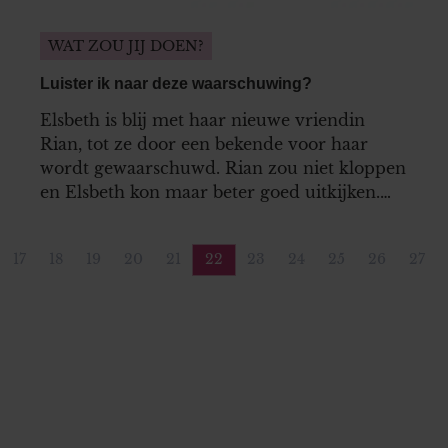
WAT ZOU JIJ DOEN?
Luister ik naar deze waarschuwing?
Elsbeth is blij met haar nieuwe vriendin
Rian, tot ze door een bekende voor haar
wordt gewaarschuwd. Rian zou niet kloppen
en Elsbeth kon maar beter goed uitkijken.
Wat moet ze nu doen? Deze waarschuwing
ter harte nemen? Of op haar eigen gevoel
17
18
19
20
21
22
23
24
25
26
27
afgaan?
ina
a
Pagina
Pagina
Pagina
Pagina
Pagina
Pagina
Pagina
Pagina
Pagina
Pagina
Pag