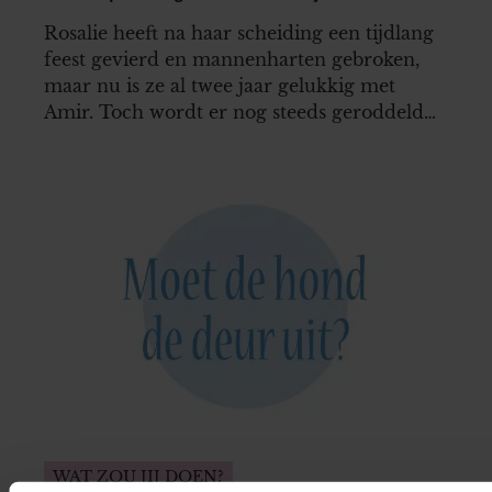
Rosalie heeft na haar scheiding een tijdlang
feest gevierd en mannenharten gebroken,
maar nu is ze al twee jaar gelukkig met
Amir. Toch wordt er nog steeds geroddeld
over haar. Hoe kan ze ervoor zorgen dat die
roddels stoppen?
WAT ZOU JIJ DOEN?